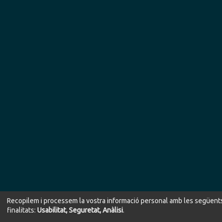
Recopilem i processem la vostra informació personal amb les següent
finalitats:
Usabilitat, Seguretat, Anàlisi
.