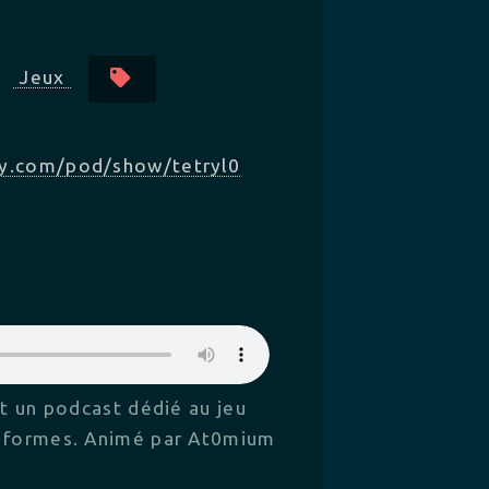
Jeux
fy.com/pod/show/tetryl0
t un podcast dédié au jeu
s formes. Animé par At0mium