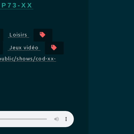
IP73-XX
Loisirs
Jeux vidéo
public/shows/cod-xx-