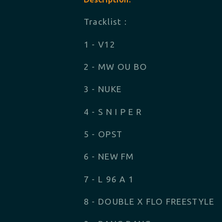
Tracklist :
1 - V12
2 - MW OU BO
3 - NUKE
4 - S N I P E R
5 - OPST
6 - NEW FM
7 - L 96 A 1
8 - DOUBLE X FLO FREESTYLE