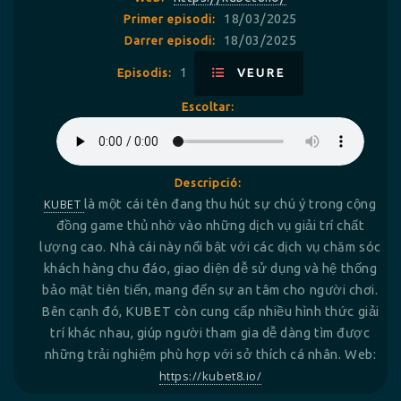
18/03/2025
Primer episodi:
18/03/2025
Darrer episodi:
1
Episodis:
VEURE
Escoltar:
Descripció:
KUBET
là một cái tên đang thu hút sự chú ý trong cộng
đồng game thủ nhờ vào những dịch vụ giải trí chất
lượng cao. Nhà cái này nổi bật với các dịch vụ chăm sóc
khách hàng chu đáo, giao diện dễ sử dụng và hệ thống
bảo mật tiên tiến, mang đến sự an tâm cho người chơi.
Bên cạnh đó, KUBET còn cung cấp nhiều hình thức giải
trí khác nhau, giúp người tham gia dễ dàng tìm được
những trải nghiệm phù hợp với sở thích cá nhân. Web:
https://kubet8.io/