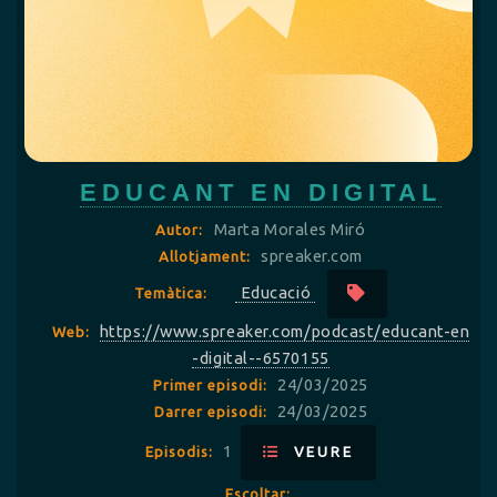
EDUCANT EN DIGITAL
Marta Morales Miró
Autor:
spreaker.com
Allotjament:
Educació
Temàtica:
https://www.spreaker.com/podcast/educant-en
Web:
-digital--6570155
24/03/2025
Primer episodi:
24/03/2025
Darrer episodi:
1
Episodis:
VEURE
Escoltar: