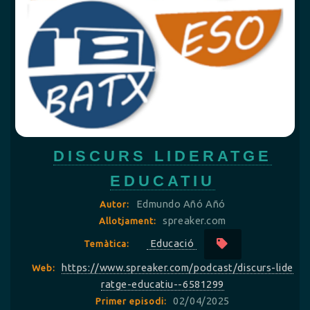
DISCURS LIDERATGE
EDUCATIU
Edmundo Añó Añó
Autor:
spreaker.com
Allotjament:
Educació
Temàtica:
https://www.spreaker.com/podcast/discurs-lide
Web:
ratge-educatiu--6581299
02/04/2025
Primer episodi: