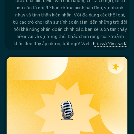
lược của mình. Mỗi ván chơi không chỉ là cơ hội giải trí
mà còn là nơi để bạn chứng minh bản lĩnh, sự nhanh
nhạy và tinh thần kiên nhẫn. Với đa dạng các thể loại,
từ các trò chơi cần sự tính toán tỉ mỉ đến những trò đòi
hỏi khả năng phán đoán chính xác, bạn sẽ luôn tìm thấy
niềm vui và sự hứng thú. Chắc chắn rằng mọi khoảnh
khắc đều đầy ắp những bất ngờ! Web:
https://99ok.sarl/