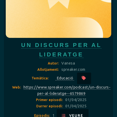
UN DISCURS PER AL
LIDERATGE
Vanesa
Autor:
spreaker.com
Allotjament:
Educació
Temàtica:
https://www.spreaker.com/podcast/un-discurs-
Web:
per-al-lideratge--6579869
01/04/2025
Primer episodi:
01/04/2025
Darrer episodi:
1
Episodis:
VEURE