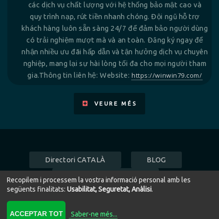
các dịch vụ chất lượng với hệ thống bảo mật cao và
quy trình nạp, rút tiền nhanh chóng. Đội ngũ hỗ trợ
khách hàng luôn sẵn sàng 24/7 để đảm bảo người dùng
có trải nghiệm mượt mà và an toàn. Đăng ký ngay để
nhận nhiều ưu đãi hấp dẫn và tận hưởng dịch vụ chuyên
nghiệp, mang lại sự hài lòng tối đa cho mọi người tham
gia.Thông tin liên hệ: Website:
https://winwin79.com/
VEURE MÉS
Directori CATALÀ
BLOG
Répertoire FRANÇAIS
Recopilem i processem la vostra informació personal amb les
següents finalitats:
Usabilitat, Seguretat, Anàlisi
.
ACCEPTAR TOT
Saber-ne més
...