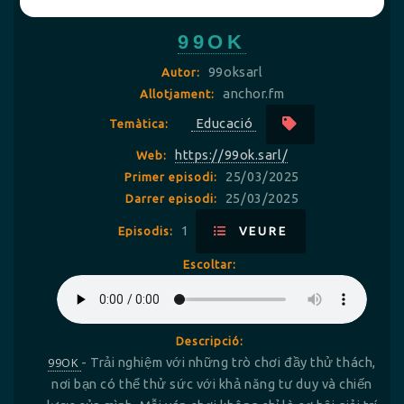
99OK
99oksarl
Autor:
anchor.fm
Allotjament:
Educació
Temàtica:
https://99ok.sarl/
Web:
25/03/2025
Primer episodi:
25/03/2025
Darrer episodi:
1
Episodis:
VEURE
Escoltar:
Descripció:
99OK
- Trải nghiệm với những trò chơi đầy thử thách,
nơi bạn có thể thử sức với khả năng tư duy và chiến