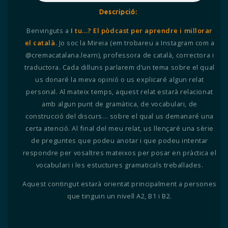
Descripció:
Benvinguts a
I tu...? El pòdcast per aprendre i millorar
el català
. Jo soc la Mireia (em trobareu a Instagram com a
@cremacatalana.learn), professora de català, correctora i
traductora. Cada dilluns parlarem d’un tema sobre el qual
us donaré la meva opinió o us explicaré algun relat
personal. Al mateix temps, aquest relat estarà relacionat
amb algun punt de gramàtica, de vocabulari, de
construcció del discurs… sobre el qual us demanaré una
certa atenció. Al final del meu relat, us llençaré una sèrie
de preguntes que podeu anotar i que podeu intentar
respondre per vosaltres mateixos per posar en pràctica el
vocabulari i les estuctures gramaticals treballades.
Aquest contingut estarà orientat principalment a persones
que tinguin un nivell A2, B1 i B2.