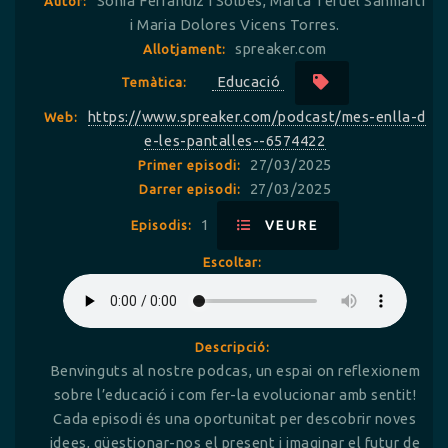
Sònia Ferrandiz i Solbes, Marta Teruel Sanmarti
Autor:
i Maria Dolores Vicens Torres.
spreaker.com
Allotjament:
Educació
Temàtica:
https://www.spreaker.com/podcast/mes-enlla-d
Web:
e-les-pantalles--6574422
27/03/2025
Primer episodi:
27/03/2025
Darrer episodi:
1
Episodis:
VEURE
Escoltar:
Descripció:
Benvinguts al nostre podcas, un espai on reflexionem
sobre l’educació i com fer-la evolucionar amb sentit!
Cada episodi és una oportunitat per descobrir noves
idees, qüestionar-nos el present i imaginar el futur de