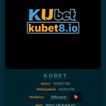
KUBET
KUBET8io
Autor:
anchor.fm
Allotjament:
Educació
Temàtica:
https://kubet8.io/
Web: