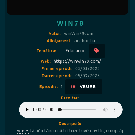
WIN79
winWin79com
Autor:
anchor.fm
Allotjament:
Educació
Temàtica:
https://winwin79.com/
Web:
05/03/2025
Primer episodi:
05/03/2025
Darrer episodi:
1
Episodis:
VEURE
Escoltar:
Descripció:
WIN79
là nền tảng giải trí trực tuyến uy tín, cung cấp