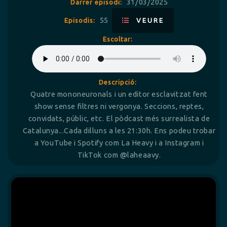
31/03/2025
Darrer episodi:
55
Episodis:
VEURE
Escoltar:
Descripció:
Quatre mononeuronals i un editor esclavitzat fent
show sense filtres ni vergonya. Seccions, reptes,
convidats, públic, etc. El pòdcast més surrealista de
Catalunya...Cada dilluns a les 21:30h. Ens podeu trobar
a YouTube i Spotify com La Heavy i a Instagram i
TikTok com @laheaavy.