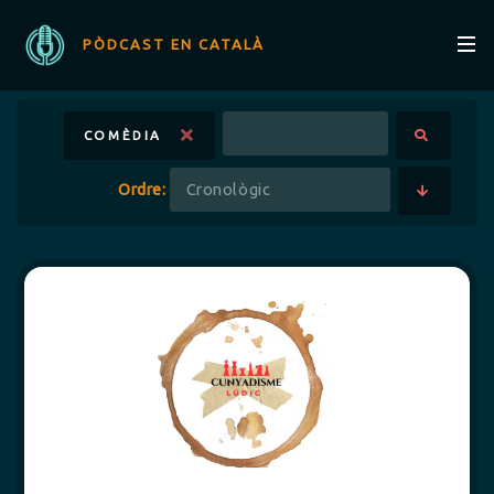
PÒDCAST EN CATALÀ
COMÈDIA
Ordre: