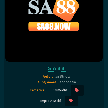
SA88
sa88now
Autor:
anchor.fm
Allotjament:
Comèdia
Temàtica:
Improvisació