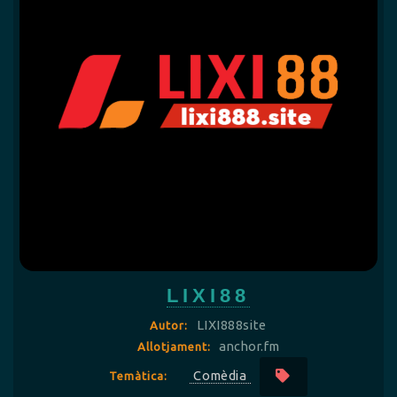
LIXI88
LIXI888site
Autor:
anchor.fm
Allotjament:
Comèdia
Temàtica: