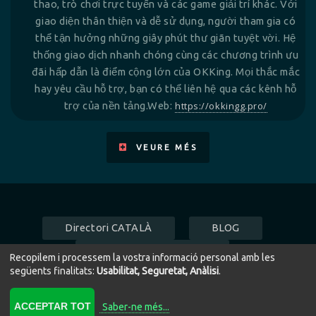
thao, trò chơi trực tuyến và các game giải trí khác. Với
giao diện thân thiện và dễ sử dụng, người tham gia có
thể tận hưởng những giây phút thư giãn tuyệt vời. Hệ
thống giao dịch nhanh chóng cùng các chương trình ưu
đãi hấp dẫn là điểm cộng lớn của OKKing. Mọi thắc mắc
hay yêu cầu hỗ trợ, bạn có thể liên hệ qua các kênh hỗ
trợ của nền tảng.Web:
https://okkingg.pro/
VEURE MÉS
Directori CATALÀ
BLOG
Répertoire FRANÇAIS
Recopilem i processem la vostra informació personal amb les
següents finalitats:
Usabilitat, Seguretat, Anàlisi
.
ACCEPTAR TOT
Saber-ne més
...
Revisar consentiments a cookies