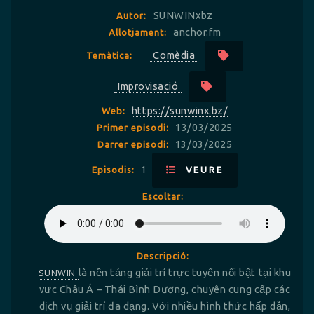
SUNWINxbz
Autor:
anchor.fm
Allotjament:
Comèdia
Temàtica:
Improvisació
https://sunwinx.bz/
Web:
13/03/2025
Primer episodi:
13/03/2025
Darrer episodi:
1
Episodis:
VEURE
Escoltar:
Descripció:
SUNWIN
là nền tảng giải trí trực tuyến nổi bật tại khu
vực Châu Á – Thái Bình Dương, chuyên cung cấp các
dịch vụ giải trí đa dạng. Với nhiều hình thức hấp dẫn,