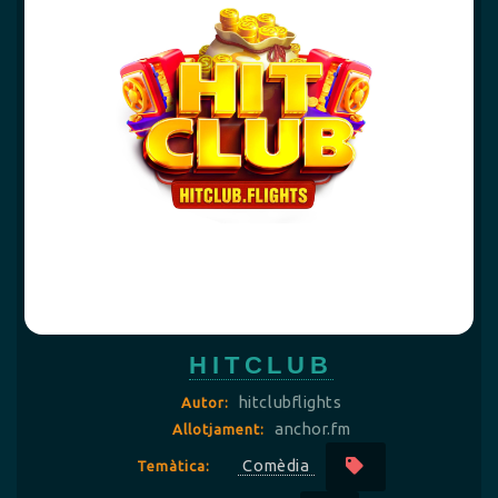
HITCLUB
hitclubflights
Autor:
anchor.fm
Allotjament:
Comèdia
Temàtica: