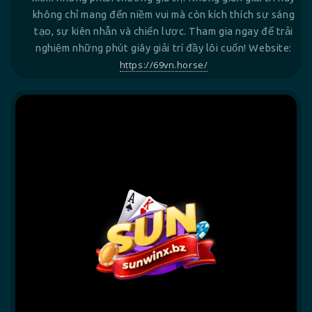
không chỉ mang đến niềm vui mà còn kích thích sự sáng
tạo, sự kiên nhẫn và chiến lược. Tham gia ngay để trải
nghiệm những phút giây giải trí đầy lôi cuốn! Website:
https://69vn.horse/