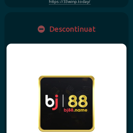
https://33winp.today/
Descontinuat