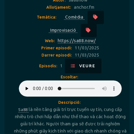
anchor.fm
Allotjament:
Comèdia
Temàtica:
Improvisació
https://sa88.now/
Web:
11/03/2025
Primer episodi:
11/03/2025
Darrer episodi:
1
Episodis:
VEURE
Escoltar:
Descripció:
Sa88
là nền tảng giải trí trực tuyến uy tín, cung cấp
nhiều trò chơi hấp dẫn như thể thao và các hoạt động
giải trí khác. Người tham gia sẽ được trải nghiệm
những phút giây kịch tính với giao dịch nhanh chóng và