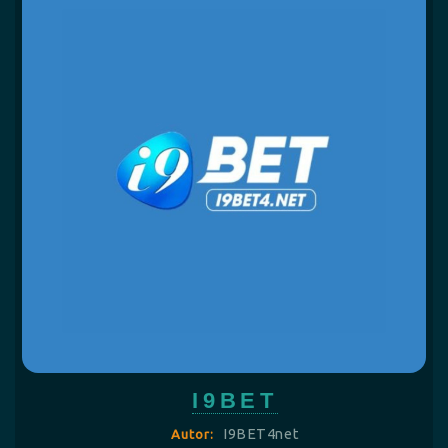
I9BET
I9BET4net
Autor: