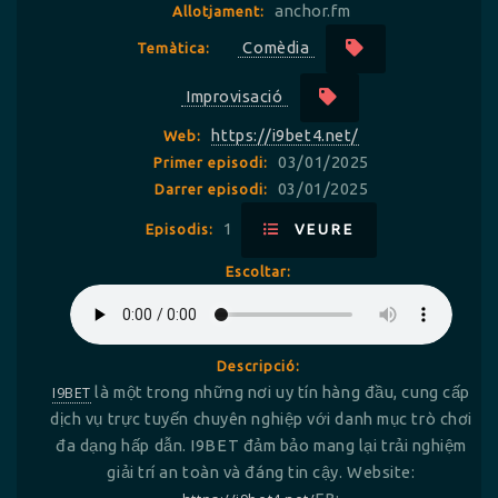
anchor.fm
Allotjament:
Comèdia
Temàtica:
Improvisació
https://i9bet4.net/
Web:
03/01/2025
Primer episodi:
03/01/2025
Darrer episodi:
1
Episodis:
VEURE
Escoltar:
Descripció:
I9BET
là một trong những nơi uy tín hàng đầu, cung cấp
dịch vụ trực tuyến chuyên nghiệp với danh mục trò chơi
đa dạng hấp dẫn. I9BET đảm bảo mang lại trải nghiệm
giải trí an toàn và đáng tin cậy. Website: