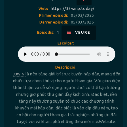
https://33winp.today/
Web:
05/03/2025
Primer episodi:
05/03/2025
Darrer episodi:
1
Episodis:
VEURE
Escoltar:
Descripció:
33WIN
là nền tảng giải trí trực tuyến hấp dẫn, mang đến
nhiều lựa chọn thú vị cho người tham gia. Với giao diện
thân thiện và dễ sử dụng, người chơi có thể tận hưởng
những giờ phút thư giãn đầy kịch tính. Đặc biệt, nền
tảng này thường xuyên tổ chức các chương trình
khuyến mãi hấp dẫn, đặc biệt là vào dịp đầu năm, tạo
cơ hội cho người tham gia trải nghiệm những ưu đãi
tuyệt vời và khám phá những điều mới mẻ.Website: