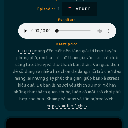
1
Episodis:
VEURE
Escoltar:
Descripció:
HITCLUB
mang đến một nền tảng giải trí trực tuyến
phong phú, nơi bạn có thể tham gia vào các trò chơi
sáng tạo, thú vị và thử thách bản thân. Với giao diện
dễ sử dụng và nhiều lựa chọn đa dạng, mỗi trò chơi đều
mang lại những giây phút thư giãn, giúp bạn xả stress
hiệu quả. Dù bạn là người yêu thích sự mới mẻ hay
những thử thách quen thuộc, luôn có một trò chơi phù
hợp cho bạn. Khám phá ngay và tận hưởng!Web:
https://hitclub.flights/