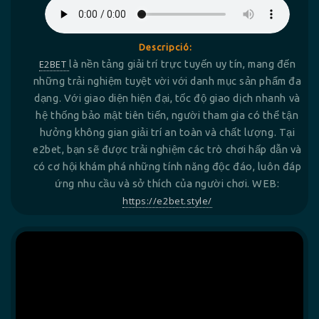
Descripció:
E2BET
là nền tảng giải trí trực tuyến uy tín, mang đến
những trải nghiệm tuyệt vời với danh mục sản phẩm đa
dạng. Với giao diện hiện đại, tốc độ giao dịch nhanh và
hệ thống bảo mật tiên tiến, người tham gia có thể tận
hưởng không gian giải trí an toàn và chất lượng. Tại
e2bet, bạn sẽ được trải nghiệm các trò chơi hấp dẫn và
có cơ hội khám phá những tính năng độc đáo, luôn đáp
ứng nhu cầu và sở thích của người chơi. WEB:
https://e2bet.style/