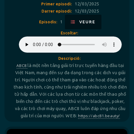
12/03/2025
Primer episodi:
12/03/2025
Darrer episodi:
1
Episodis:
VEURE
Escoltar:
Descripció:
ABC8
là một nền tảng giải trí trực tuyến hàng đầu tại
Việt Nam, mang đến sự đa dạng trong các dịch vụ giải
trí. Người chơi có thể tham gia vào các hoạt động thể
thao kịch tính, cũng như trải nghiệm nhiều trò chơi điện
tử hấp dẫn. Với các lựa chọn từ các môn thể thao phổ
biến cho đến các trò chơi thú vị như blackjack, poker,
và các trò chơi máy quay, ABC8 luôn đáp ứng nhu cầu
giải trí của mọi người. WEB:
https://abc81.beauty/