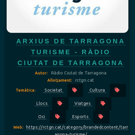
ARXIUS DE TARRAGONA
TURISME - RÀDIO
CIUTAT DE TARRAGONA
Ràdio Ciutat de Tarragona
Autor:
rctgn.cat
Allotjament:
Societat
Cultura
Temàtica:
Llocs
Viatges
Oci
Esports
https://rctgn.cat/category/brandedcontent/tarr
Web:
agona-turisme/