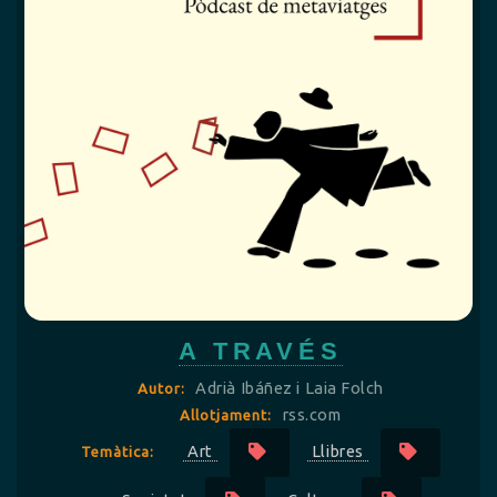
A TRAVÉS
Adrià Ibáñez i Laia Folch
Autor:
rss.com
Allotjament:
Art
Llibres
Temàtica: