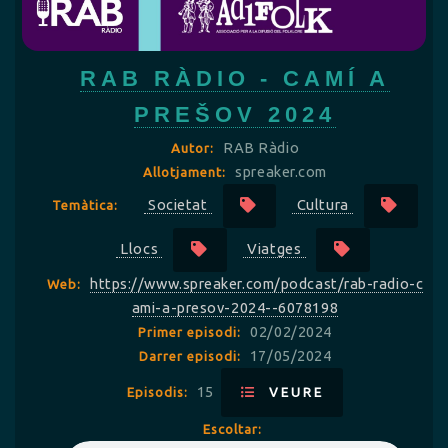
RAB RÀDIO - CAMÍ A
PREŠOV 2024
RAB Ràdio
Autor:
spreaker.com
Allotjament:
Societat
Cultura
Temàtica:
Llocs
Viatges
https://www.spreaker.com/podcast/rab-radio-c
Web:
ami-a-presov-2024--6078198
02/02/2024
Primer episodi:
17/05/2024
Darrer episodi:
15
Episodis:
VEURE
Escoltar: