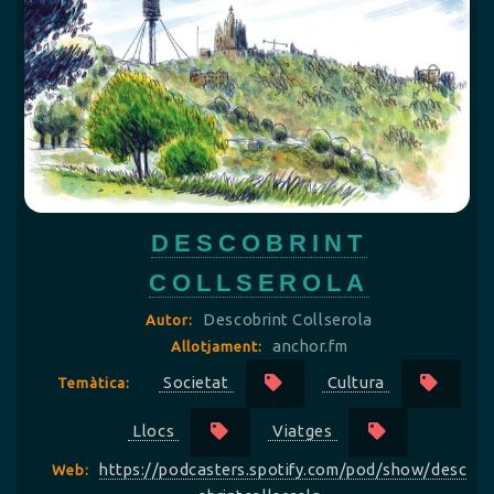
DESCOBRINT
COLLSEROLA
Descobrint Collserola
Autor:
anchor.fm
Allotjament:
Societat
Cultura
Temàtica:
Llocs
Viatges
https://podcasters.spotify.com/pod/show/desc
Web: