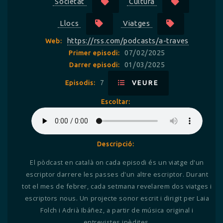
Societat
Cultura
Llocs
Viatges
https://rss.com/podcasts/a-traves
Web:
07/02/2025
Primer episodi:
01/03/2025
Darrer episodi:
7
Episodis:
VEURE
Escoltar:
Descripció:
El pòdcast en català on cada episodi és un viatge d'un
escriptor darrere les passes d'un altre escriptor. Durant
tot el mes de febrer, cada setmana revelarem dos viatges i
escriptors nous. Un projecte sonor escrit i dirigit per Laia
Folch i Adrià Ibáñez, a partir de música original i
entrevistes inèdites.