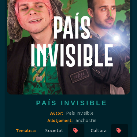
PAÍS INVISIBLE
País Invisible
Autor:
anchor.fm
Allotjament:
Societat
Cultura
Temàtica: