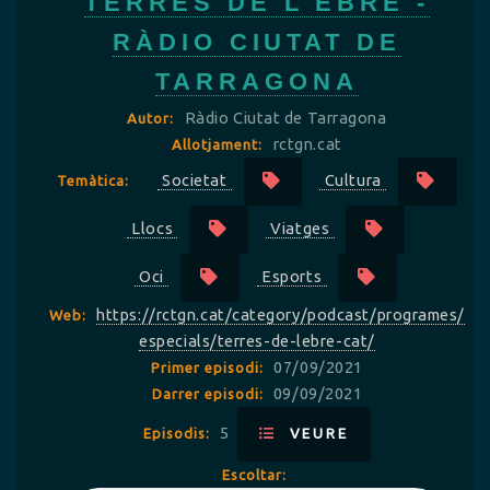
TERRES DE L'EBRE -
RÀDIO CIUTAT DE
TARRAGONA
Ràdio Ciutat de Tarragona
Autor:
rctgn.cat
Allotjament:
Societat
Cultura
Temàtica:
Llocs
Viatges
Oci
Esports
https://rctgn.cat/category/podcast/programes/
Web:
especials/terres-de-lebre-cat/
07/09/2021
Primer episodi:
09/09/2021
Darrer episodi:
5
Episodis:
VEURE
Escoltar: