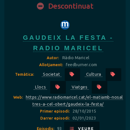
Descontinuat
GAUDEIX LA FESTA -
RADIO MARICEL
Ràdio Maricel
Autor:
feedburner.com
Allotjament:
Societat
Cultura
Temàtica:
Llocs
Viatges
https://www.radiomaricel.cat/el-matiamb-nosal
Web:
tres-a-cel-obert/gaudeix-la-festa/
28/10/2015
Primer episodi:
02/01/2023
Darrer episodi:
93
Episodis:
VEURE