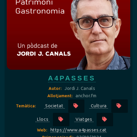
A4PASSES
Jordi J. Canals
Autor:
anchor.fm
Allotjament:
Societat
Cultura
Temàtica:
Llocs
Viatges
https://www.a4passes.cat
Web: