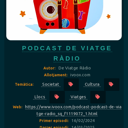
PODCAST DE VIATGE
RÀDIO
De Viatge Ràdio
Autor:
ivoox.com
Allotjament:
Societat
Cultura
Temàtica:
Llocs
Viatges
https://www.ivoox.com/podcast-podcast-de-via
Web:
tge-radio_sq_f1119072_1.html
16/02/2024
Primer episodi:
14/03/2025
Darrer episodi: