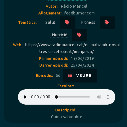
Ràdio Maricel
Autor:
feedburner.com
Allotjament:
Salut
Fitness
Temàtica:
Nutrició
https://www.radiomaricel.cat/el-matiamb-nosal
Web:
tres-a-cel-obert/menja-sa/
19/06/2019
Primer episodi:
25/04/2024
Darrer episodi:
66
Episodis:
VEURE
Escoltar:
Descripció:
Cuina saludable