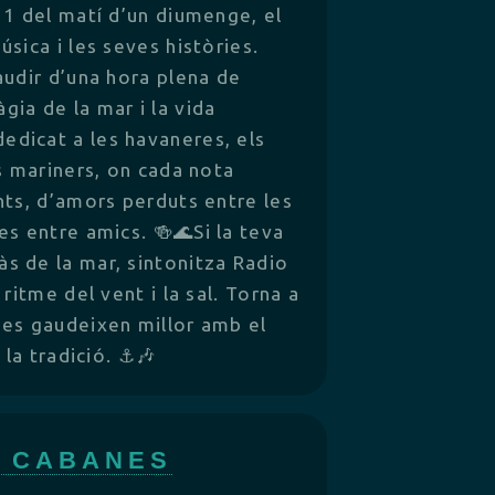
11 del matí d’un diumenge, el
sica i les seves històries.
audir d’una hora plena de
ia de la mar i la vida
edicat a les havaneres, els
s mariners, on cada nota
nts, d’amors perduts entre les
s entre amics. 🍻🌊Si la teva
s de la mar, sintonitza Radio
ritme del vent i la sal. Torna a
 es gaudeixen millor amb el
 la tradició. ⚓🎶
O CABANES