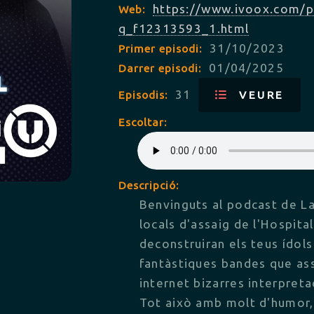
https://www.ivoox.com/po
Web:
q_f12313593_1.html
31/10/2023
Primer episodi:
01/04/2025
Darrer episodi:
31
Episodis:
VEURE
Escoltar:
Descripció:
Benvinguts al podcast de La
locals d'assaig de l'Hospital
deconstruiran els teus ídols
fantàstiques bandes que ass
internet bizarres interpreta
Tot això amb molt d'humor, 