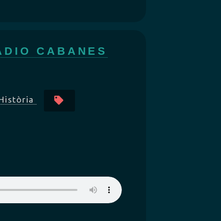
.
ADIO CABANES
Història