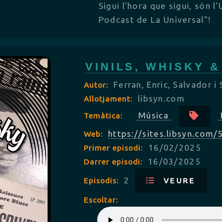
Sigui l'hora que sigui, són l'U
Podcast de La Universal”!
VINILS, WHISKY 
Ferran, Enric, Salvador i 
Autor:
libsyn.com
Allotjament:
Música
Temàtica:
https://sites.libsyn.com
Web:
16/02/2025
Primer episodi:
16/03/2025
Darrer episodi:
2
Episodis:
VEURE
Escoltar: