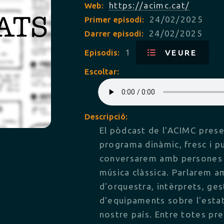
https://acimc.cat/
Web:
24/02/2025
Primer episodi:
24/02/2025
Darrer episodi:
1
Episodis:
VEURE
Escoltar:
Descripció:
El pòdcast de l'ACIMC prese
programa dinàmic, fresc i p
conversarem amb persones v
música clàssica. Parlarem a
d'orquestra, intèrprets, ge
d'equipaments sobre l'estat 
nostre país. Entre totes pr