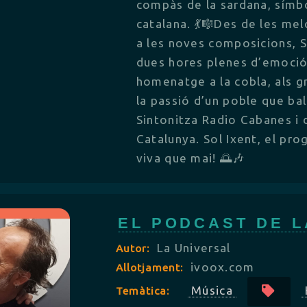
compàs de la sardana, símbo
catalana. 💃🎼Des de les m
a les noves composicions, S
dues hores plenes d’emoció, 
homenatge a la cobla, als g
la passió d’un poble que bal
Sintonitza Radio Cabanes i 
Catalunya. Sol Ixent, el pr
viva que mai! 🌅🎶
EL PODCAST DE L
La Universal
Autor:
ivoox.com
Allotjament:
Música
Temàtica: