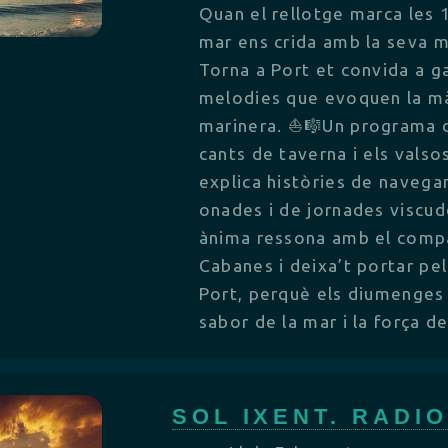
Quan el rellotge marca les 
mar ens crida amb la seva mú
Torna a Port et convida a g
melodies que evoquen la màg
marinera. ⛵🎼Un programa d
cants de taverna i els valso
explica històries de navega
onades i de jornades viscude
ànima ressona amb el compà
Cabanes i deixa’t portar pel 
Port, perquè els diumenges
sabor de la mar i la força de
SOL IXENT. RADI