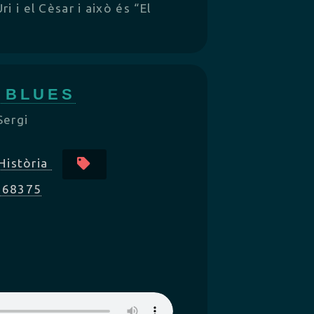
ri i el Cèsar i això és “El
& BLUES
Sergi
Història
/568375