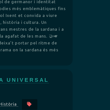
l de germanor i identitat
elodies més emblemàtiques fins
ol Ixent et convida a viure
història i cultura. Un
rans mestres de la sardana i a
la agafat de les mans. 🤝🎺
deixa’t portar pel ritme de
ograma on la sardana és més
A UNIVERSAL
Història