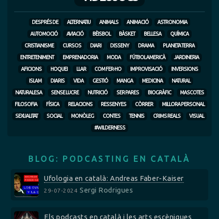
DESPRÉS DE
ALTERNATIU
ANIMALS
ANIMACIÓ
ASTRONOMIA
AUTOMOCIÓ
AVIACIÓ
BÈISBOL
BÀSKET
BELLESA
QUÍMICA
CRISTIANISME
CURSOS
DIARI
DISSENY
DRAMA
PLANETA TERRA
ENTRETENIMENT
EMPRENADORIA
MODA
FÚTBOL AMERICÀ
JARDINERIA
AFICIONS
HOQUEI
LLAR
COM FER-HO
IMPROVISACIÓ
INVERSIONS
ISLAM
DIARIS
VIDA
GESTIÓ
MANGA
MEDICINA
NATURAL
NATURALESA
SENSE LUCRE
NUTRICIÓ
SER PARES
BIOGRÀFIC
MASCOTES
FILOSOFIA
FÍSICA
RELACIONS
RESSENYES
CÒRRER
MILLORA PERSONAL
SEXUALITAT
SOCIAL
MONÒLEG
CONTES
TENNIS
CRIMS REALS
VISUAL
#WILDERNESS
BLOG: PODCASTING EN CATALÀ
Ufologia en català: Andreas Faber-Kaiser
Sergi Rodrigues
29-07-2024
Els podcasts en català i les arts escèniques