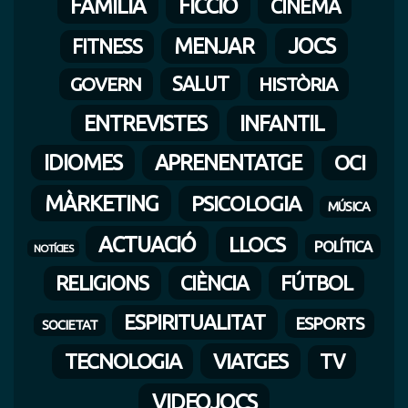
FAMILIA
FICCIÓ
CINEMA
MENJAR
JOCS
FITNESS
SALUT
HISTÒRIA
GOVERN
ENTREVISTES
INFANTIL
IDIOMES
APRENENTATGE
OCI
MÀRKETING
PSICOLOGIA
MÚSICA
ACTUACIÓ
LLOCS
POLÍTICA
NOTÍCIES
RELIGIONS
CIÈNCIA
FÚTBOL
ESPIRITUALITAT
ESPORTS
SOCIETAT
TECNOLOGIA
VIATGES
TV
VIDEOJOCS