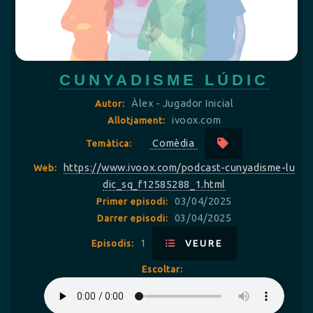
CUNYADISME LÚDIC
Àlex - Jugador Inicial
Autor:
ivoox.com
Allotjament:
Comèdia
Temàtica:
https://www.ivoox.com/podcast-cunyadisme-lu
Web:
dic_sq_f12585288_1.html
03/04/2025
Primer episodi:
03/04/2025
Darrer episodi:
1
Episodis:
VEURE
Escoltar: