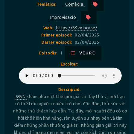
Comèdia
Temàtica:
Improvisació
https://69vn.horse/
Web:
02/04/2025
Primer episodi:
02/04/2025
Darrer episodi:
1
Episodis:
VEURE
Escoltar:
Descripció:
69VN
khám phá một thế giới giải trí đầy thú vị, nơi bạn
có thể trải nghiệm nhiều trò chơi độc đáo, thử sức với
những thử thách hấp dẫn. Tại đây, mỗi người đều có cơ
hội thể hiện khả năng, rèn luyện sự nhạy bén và tìm
kiếm những phần thưởng giá trị. Không gian giải trí này
không chỉ mang đến niềm vui mà còn kích thích sự sáng