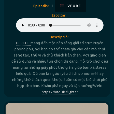
1
Episodis:
VEURE
Escoltar:
Descripció:
HITCLUB
mang đến một nền tảng giải trí trực tuyến
phong phú, nơi bạn có thể tham gia vào các trò chơi
sáng tạo, thú vị và thử thách bản thân. Với giao diện
dễ sử dụng và nhiều lựa chọn đa dạng, mỗi trò chơi đều
mang lại những giây phút thư giãn, giúp bạn xả stress
hiệu quả. Dù bạn là người yêu thích sự mới mẻ hay
những thử thách quen thuộc, luôn có một trò chơi phù
hợp cho bạn. Khám phá ngay và tận hưởng!Web:
https://hitclub.flights/