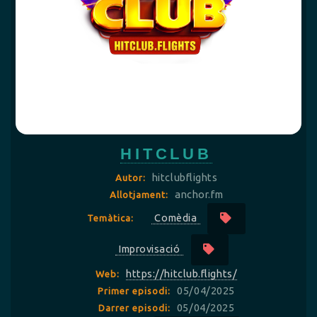
HITCLUB
hitclubflights
Autor:
anchor.fm
Allotjament:
Comèdia
Temàtica:
Improvisació
https://hitclub.flights/
Web:
05/04/2025
Primer episodi:
05/04/2025
Darrer episodi: