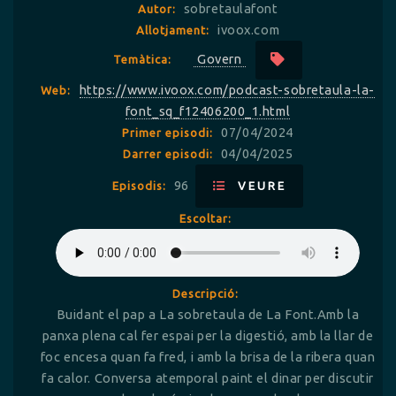
sobretaulafont
Autor:
ivoox.com
Allotjament:
Govern
Temàtica:
https://www.ivoox.com/podcast-sobretaula-la-
Web:
font_sq_f12406200_1.html
07/04/2024
Primer episodi:
04/04/2025
Darrer episodi:
96
Episodis:
VEURE
Escoltar:
Descripció:
Buidant el pap a La sobretaula de La Font.Amb la
panxa plena cal fer espai per la digestió, amb la llar de
foc encesa quan fa fred, i amb la brisa de la ribera quan
fa calor. Conversa atemporal paint el dinar per discutir