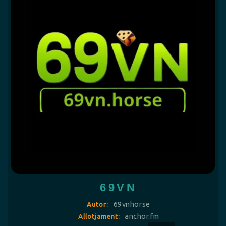
69VN
69vnhorse
Autor:
anchor.fm
Allotjament: