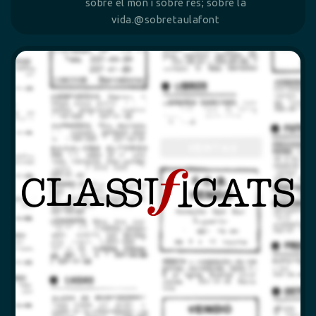
sobre el món i sobre res; sobre la
vida.@sobretaulafont