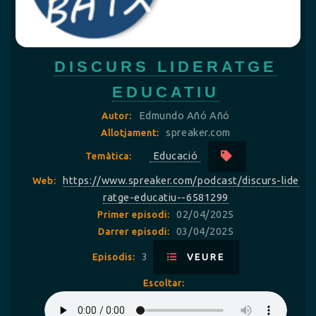
DISCURS LIDERATGE
EDUCATIU
Edmundo Añó Añó
Autor:
spreaker.com
Allotjament:
Educació
Temàtica:
https://www.spreaker.com/podcast/discurs-lide
Web:
ratge-educatiu--6581299
02/04/2025
Primer episodi:
03/04/2025
Darrer episodi:
3
Episodis:
VEURE
Escoltar: