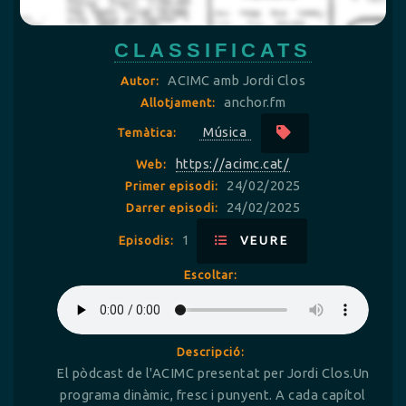
CLASSIFICATS
ACIMC amb Jordi Clos
Autor:
anchor.fm
Allotjament:
Música
Temàtica:
https://acimc.cat/
Web:
24/02/2025
Primer episodi:
24/02/2025
Darrer episodi:
1
Episodis:
VEURE
Escoltar:
Descripció:
El pòdcast de l'ACIMC presentat per Jordi Clos.Un
programa dinàmic, fresc i punyent. A cada capítol